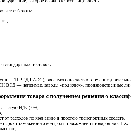
борудование, которое сложно классифицировать.
оляет избежать:
рта,
ля стандартных поставок.
уппы ТН ВЭД ЕАЭС), ввозимого по частям в течение длительного
 ТН ВЭД — например, заводы «под ключ», производственные ли
формления товара с получением решения о класси
 зачастую НДС) 0%,
,
ет от расходов по хранению и простою транспортных средств,
т сроки таможенного контроля и нахождения товаров на СВХ,
ументов,