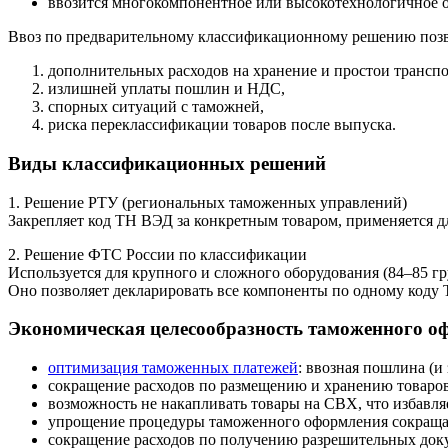
ввозится многокомпонентное или высокотехнологичное о
Ввоз по предварительному классификационному решению позв
дополнительных расходов на хранение и простои транспо
излишней уплаты пошлин и НДС,
спорных ситуаций с таможней,
риска переклассификации товаров после выпуска.
Виды классификационных решений
1. Решение РТУ (региональных таможенных управлений)
Закрепляет код ТН ВЭД за конкретным товаром, применяется д
2. Решение ФТС России по классификации
Используется для крупного и сложного оборудования (84–85 гр
Оно позволяет декларировать все компоненты по одному коду
Экономическая целесообразность таможенного о
оптимизация таможенных платежей
: ввозная пошлина (и
сокращение расходов по размещению и хранению товаров
возможность не накапливать товары на СВХ, что избавля
упрощение процедуры таможенного оформления сокращае
сокращение расходов по получению разрешительных док